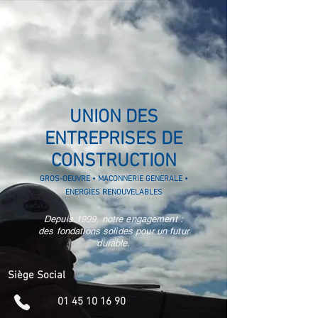
UNION DES
ENTREPRISES DE
CONSTRUCTION
GROS-OEUVRE
•
MACONNERIE GENERALE
•
ENERGIES RENOUVELABLES
Depuis 1999, notre engagement :
des fondations solides pour un futur
durable.
Siège Social
01 45 10 16 90