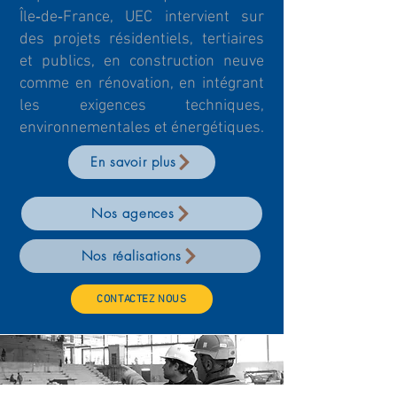
Île‑de‑France, UEC intervient sur
des projets résidentiels, tertiaires
et publics, en construction neuve
comme en rénovation, en intégrant
les exigences techniques,
environnementales et énergétiques.
En savoir plus
Nos agences
Nos réalisations
CONTACTEZ NOUS