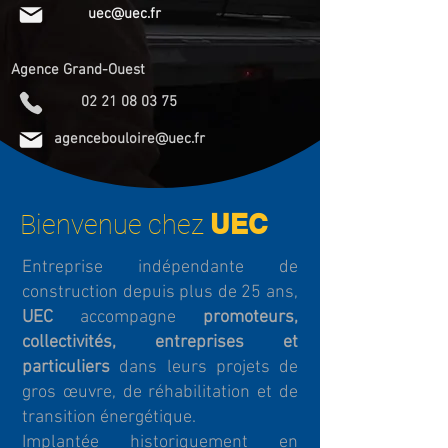
uec@uec.fr
Agence Grand-Ouest
02 21 08 03 75
agencebouloire@uec.fr
UEC
Bienvenue chez
Entreprise indépendante de
construction depuis plus de 25 ans,
UEC
accompagne
promoteurs,
collectivités, entreprises et
particuliers
dans leurs projets de
gros œuvre, de réhabilitation et de
transition énergétique.
Implantée historiquement en