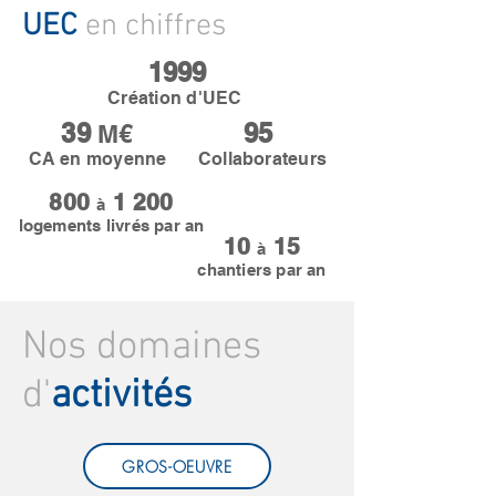
UEC
en chiffres
1999
Création d'UEC
39
95
M€
CA en moyenne
Collaborateurs
800
1 200
à
logements livrés par an
10
15
à
chantiers par an
Nos domaines
d'
activités
GROS-OEUVRE