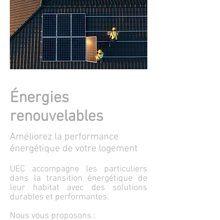
Énergies
renouvelables
Améliorez la performance
énergétique de votre logement
UEC accompagne les particuliers
dans la transition énergétique de
leur habitat avec des solutions
durables et performantes.
Nous vous proposons :