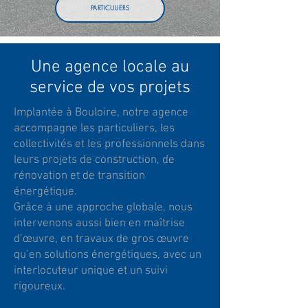
PARTICULIERS
Une agence locale au
service de vos projets
Implantée à Bouloire, notre agence
accompagne les particuliers, les
collectivités et les professionnels dans
leurs projets de construction, de
rénovation et de transition
énergétique.
Grâce à une approche globale, nous
intervenons aussi bien en maîtrise
d’œuvre, en travaux de gros œuvre
qu’en solutions énergétiques, avec un
interlocuteur unique et un suivi
rigoureux.