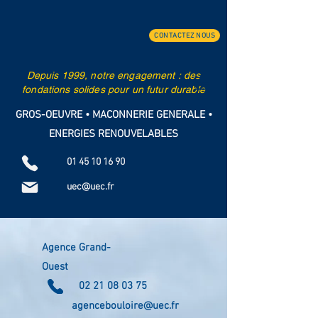
CONTACTEZ NOUS
Depuis 1999, notre engagement :
des
fondations solides pour un futur durable
GROS-OEUVRE • MACONNERIE GENERALE •
ENERGIES RENOUVELABLES
01 45 10 16 90
uec@uec.fr
Agence Grand-
Ouest
02 21 08 03 75
agencebouloire@uec.fr