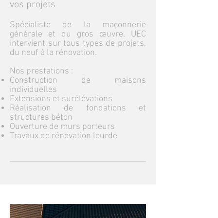
vos projets
Spécialiste de la maçonnerie
générale et du gros œuvre, UEC
intervient sur tous types de projets,
du neuf à la rénovation.
Nos prestations :
Construction de maisons
individuelles
Extensions et surélévations
Réalisation de fondations et
structures béton
Ouverture de murs porteurs
Travaux de rénovation lourde