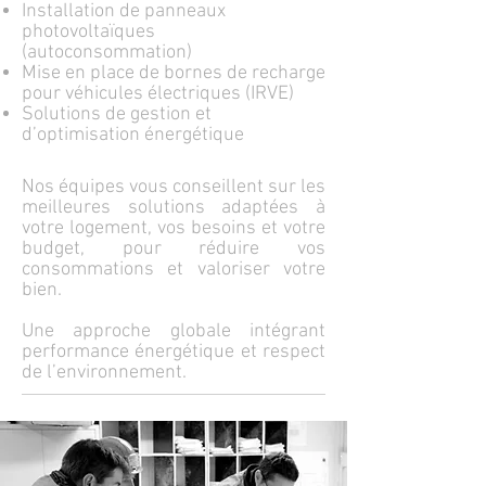
Installation de panneaux
photovoltaïques
(autoconsommation)
Mise en place de bornes de recharge
pour véhicules électriques (IRVE)
Solutions de gestion et
d’optimisation énergétique
Nos équipes vous conseillent sur les
meilleures solutions adaptées à
votre logement, vos besoins et votre
budget, pour réduire vos
consommations et valoriser votre
bien.
Une approche globale intégrant
performance énergétique et respect
de l’environnement.