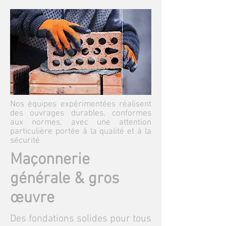
Nos équipes expérimentées réalisent
des ouvrages durables, conformes
aux normes, avec une attention
particulière portée à la qualité et à la
sécurité
Maçonnerie
générale & gros
œuvre
Des fondations solides pour tous