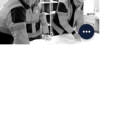
Pourquoi choisir UEC ?
+25 ans d’expérience
Équipes expertes, réactives et
impliquées
Accompagnement personnalisé
Solutions sur mesure
Suivi et service après-vente dédié
UEC s’engage à vous
conseiller,